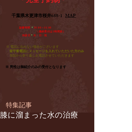
​千葉県木更津市桜井688-1
MAP
診療時間
＊
10:00～16:00
​ （最終受付は1時間前）
休診日
＊
水・日・祝​
※ 電話に出れない場合がございます
留守番電話にメッセージを入れていただいた方のみ
​
当院から折り返しお電話させていただきます
※ 男性は御紹介のみの受付となります
特集記事
膝に溜まった水の治療