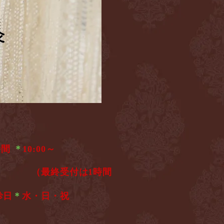
灸
灸
時間
＊
10:00～
6:00
（最終受付は1時間
診日
＊
水・日・祝​