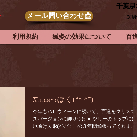
​千葉県
メール問い合わせ📩
＊
※ 
利用規約
鍼灸の効果について
百
X'masっぽく(*^-^*)
今年もハロウィーンに続いて、百逢をクリスマ
スバージョンに飾りつけ🎄 ツリーのトップには
厄除け人形(≧▽≦) この３年間頑張ってくれまし
た(笑) そうなのです！ 私はもうすぐ後厄が終わ