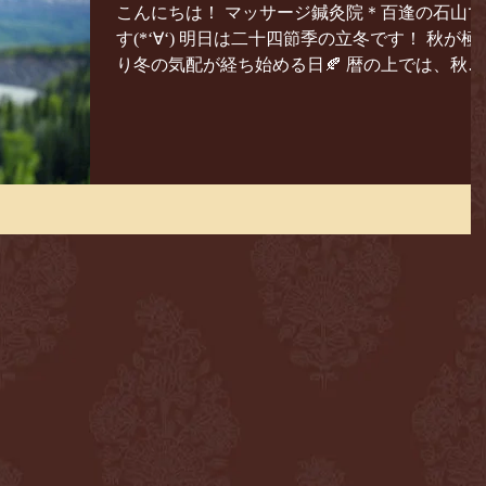
こんにちは！ マッサージ鍼灸院＊百逢の石山で
す(*‘∀‘) 明日は二十四節季の立冬です！ 秋が極
り冬の気配が経ち始める日🍂 暦の上では、秋分
と冬至の中間のこの日から立春の前日までが冬
となるのです⛄ 季節が巡るのは本当に早いです
ね...