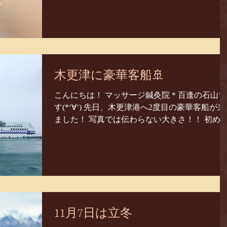
ります！！ 女性の３０代は特に健康面で変化が
起きやすいので 厄年いっぱいですね(+o+)...
木更津に豪華客船🚢
こんにちは！ マッサージ鍼灸院＊百逢の石山で
す(*‘∀‘) 先日、木更津港へ2度目の豪華客船が来
ました！ 写真では伝わらない大きさ！！ 初め
見たときは、大きすぎて大興奮でした(≧▽≦)☆
今回は木更津⇒横浜⇒和歌山へ行くそうです...
11月7日は立冬