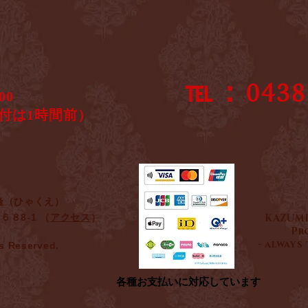
℡：0438-
00～16:00
は1時間前）
逢（ひゃくえ）
６８8-1
（
アクセス
）
KAZUMI
Pr
- always
ts Reserved.
各種お支払いに対応しています