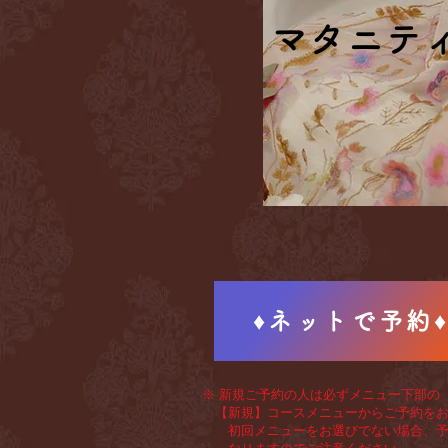
マタニテ
マタニテ
♦ネットで予約
※ 新規ご予約の人は必ずメニュー下部の
【新規】コースメニューからご予約をお
初回メニューをお選びでない場合、予