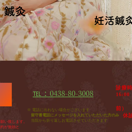
ィ鍼灸
ィ鍼灸
妊活鍼
妊活鍼
診療
℡：0438-80-3008
♦
1
​ 
前）
※ 電話に出れない場合がございます
休
留守番電話にメッセージを入れていただいた方のみ
​
当院から折り返しお電話させていただきます
願い致します。
約が無効と