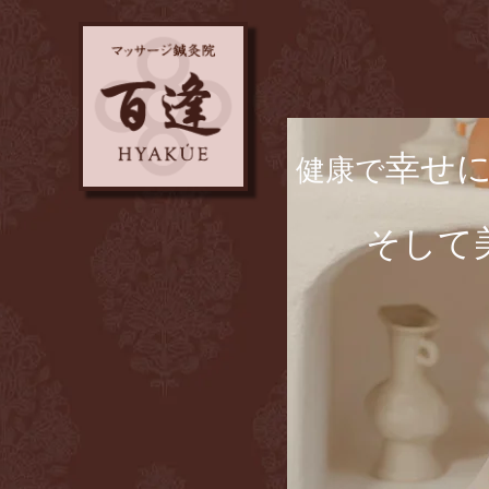
幸せ
​健康で
​ そして