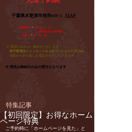
​千葉県木更津市桜井688-1
MAP
診療時間
＊
10:00～16:00
​ （最終受付は1時間前）
休診日
＊
水・日・祝​
※ 電話に出れない場合がございます
留守番電話にメッセージを入れていただいた方のみ
​
当院から折り返しお電話させていただきます
※ 男性は御紹介のみの受付となります
特集記事
【初回限定】お得なホーム
ページ特典
ご予約時に「ホームページを見た」と