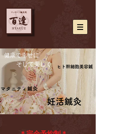
​健康で
幸せに
​ そして美しく
ヒト幹細胞美容鍼
ヒト幹細胞美容鍼
マタニティ鍼灸
マタニティ鍼灸
妊活鍼灸
妊活鍼灸
＊完全予約制＊