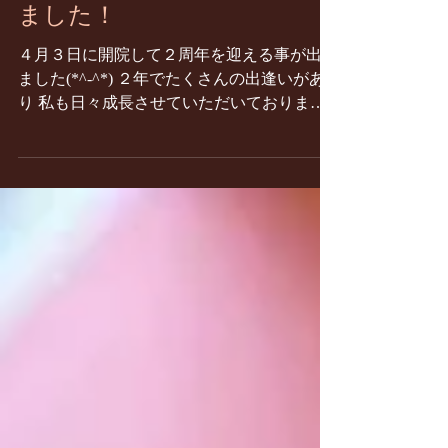
おかげさまで２周年を迎え
ました！
４月３日に開院して２周年を迎える事が出来
ました(*^-^*) ２年でたくさんの出逢いがあ
り 私も日々成長させていただいておりま
す。 これからも地域の人に頼られ、愛され
るマッサージ鍼灸院となっていけるよう 技
術に磨きをかけ、人間力も上げていけるよう
精進してまいりたいと思います...