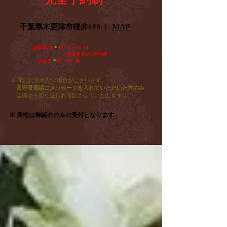
​千葉県木更津市桜井688-1
MAP
診療時間
＊
10:00～16:00
​ （最終受付は1時間前）
休診日
＊
水・日・祝​
※ 電話に出れない場合がございます
留守番電話にメッセージを入れていただいた方のみ
​
当院から折り返しお電話させていただきます
※ 男性は御紹介のみの受付となります