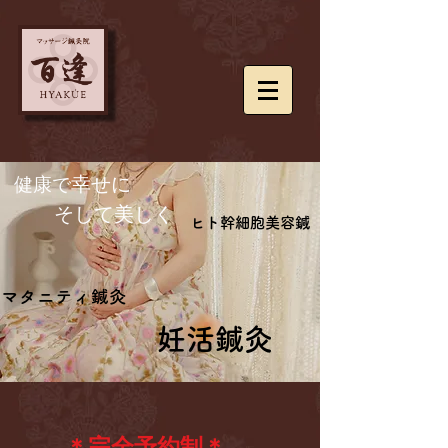
​健康で
幸せに
​ そして美しく
ヒト幹細胞美容鍼
ヒト幹細胞美容鍼
マタニティ鍼灸
マタニティ鍼灸
妊活鍼灸
妊活鍼灸
＊完全予約制＊