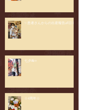
✨患者さんからの出産報告👶🏻🍼
七夕🎋⭐️
☆4周年☆