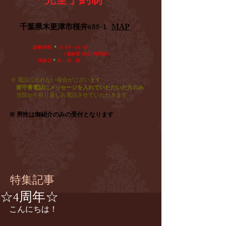
​千葉県木更津市桜井688-1
MAP
診療時間
＊
10:00～16:00
​ （最終受付は1時間前）
休診日
＊
水・日・祝​
※ 電話に出れない場合がございます
留守番電話にメッセージを入れていただいた方のみ
​
当院から折り返しお電話させていただきます
※ 男性は御紹介のみの受付となります
特集記事
☆4周年☆
こんにちは！