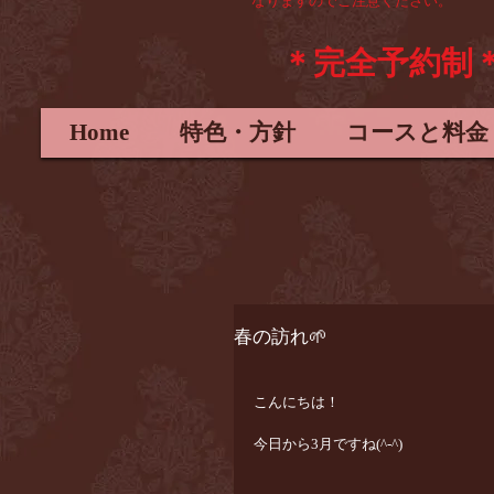
なりますので
ご注意ください。
＊完全予約制
Home
特色・方針
コースと料金
春の訪れ🌱
こんにちは！
今日から3月ですね(^-^)