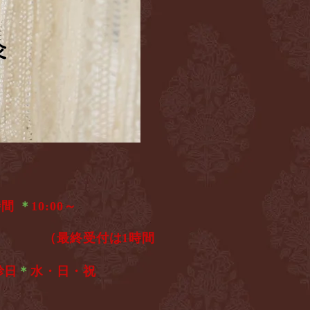
灸
灸
時間
＊
10:00～
6:00
（最終受付は1時間
診日
＊
水・日・祝​