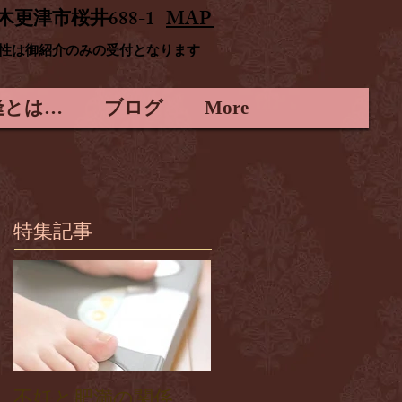
木更津市桜井688-1
MAP
男性は御紹介のみの受付となります
逢とは…
ブログ
More
特集記事
不妊と肥満の関係