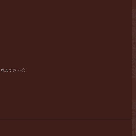
す(^_-)-☆