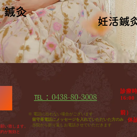
ィ鍼灸
ィ鍼灸
妊活鍼
妊活鍼
診療
℡：0438-80-3008
♦
1
​ 
前）
※ 電話に出れない場合がございます
休
留守番電話にメッセージを入れていただいた方のみ
​
当院から折り返しお電話させていただきます
願い致します。
約が無効と