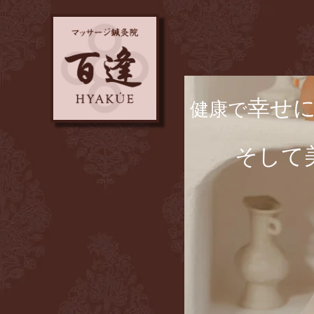
幸せ
​健康で
​ そして