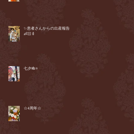
✨患者さんからの出産報告
👶🏻🍼
七夕🎋⭐️
☆4周年☆