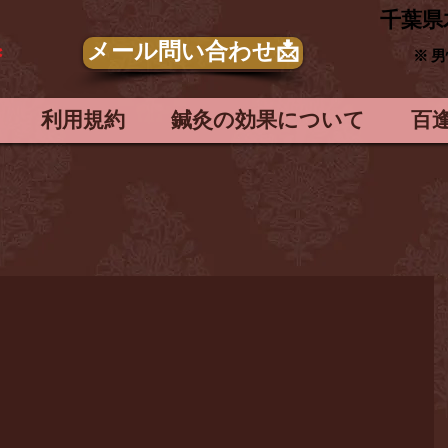
​千葉県
メール問い合わせ📩
＊
※ 
利用規約
鍼灸の効果について
百