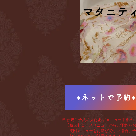
マタニテ
マタニテ
♦ネットで予約
※ 新規ご予約の人は必ずメニュー下部の
【新規】コースメニューからご予約をお
初回メニューをお選びでない場合、予