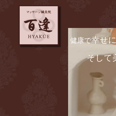
幸せ
​健康で
​ そして