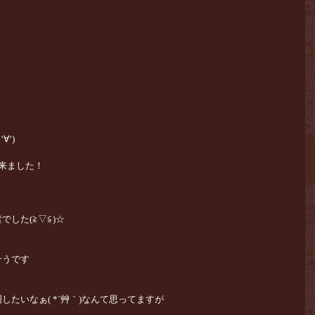
‘)
来ました！
した(≧▽≦)☆
そうです
たいなぁ( *´艸｀)なんて思ってますが