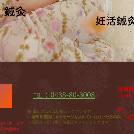
ィ鍼灸
ィ鍼灸
妊活鍼
妊活鍼
診療
℡：0438-80-3008
♦
1
​ 
前）
※ 電話に出れない場合がございます
休
留守番電話にメッセージを入れていただいた方のみ
​
当院から折り返しお電話させていただきます
願い致します。
約が無効と