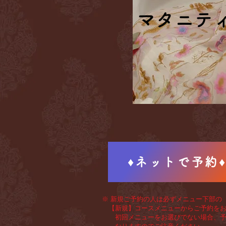
マタニテ
マタニテ
♦ネットで予約
※ 新規ご予約の人は必ずメニュー下部の
【新規】コースメニューからご予約をお
初回メニューをお選びでない場合、予