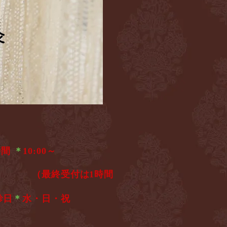
灸
灸
時間
＊
10:00～
6:00
（最終受付は1時間
診日
＊
水・日・祝​