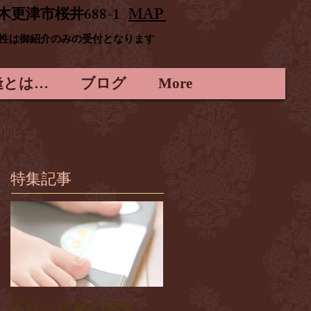
木更津市桜井688-1
MAP
男性は御紹介のみの受付となります
逢とは…
ブログ
More
特集記事
不妊と肥満の関係