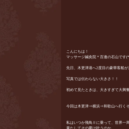
こんにちは！
マッサージ鍼灸院＊百逢の石山です(*‘∀
先日、木更津港へ2度目の豪華客船が
写真では伝わらない大きさ！！
初めて見たときは、大きすぎて大興奮で
今回は木更津⇒横浜⇒和歌山へ行く
私はいつか飛鳥Ⅱに乗って、世界一周し
果たしてその夢は叶うのか...