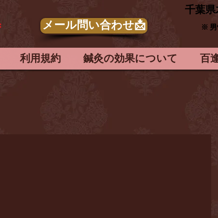
​千葉県
メール問い合わせ📩
＊
※ 
利用規約
鍼灸の効果について
百