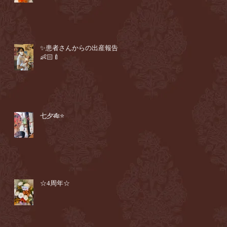
✨患者さんからの出産報告
👶🏻🍼
七夕🎋⭐️
☆4周年☆