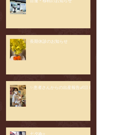
百逢＊移転のお知らせ
長期休診のお知らせ
✨患者さんからの出産報告👶🏻🍼
七夕🎋⭐️