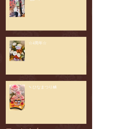
☆4周年☆
🍡ひなまつり🎎