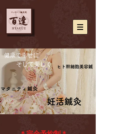
​健康で
幸せに
​ そして美しく
ヒト幹細胞美容鍼
ヒト幹細胞美容鍼
マタニティ鍼灸
マタニティ鍼灸
妊活鍼灸
妊活鍼灸
＊完全予約制＊