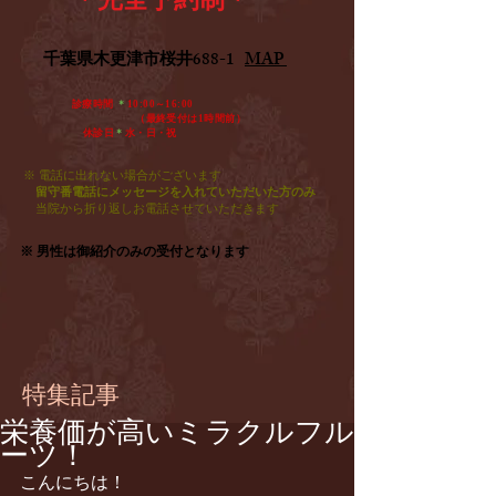
​千葉県木更津市桜井688-1
MAP
診療時間
＊
10:00～16:00
​ （最終受付は1時間前）
休診日
＊
水・日・祝​
※ 電話に出れない場合がございます
留守番電話にメッセージを入れていただいた方のみ
​
当院から折り返しお電話させていただきます
※ 男性は御紹介のみの受付となります
特集記事
栄養価が高いミラクルフル
ーツ！
こんにちは！