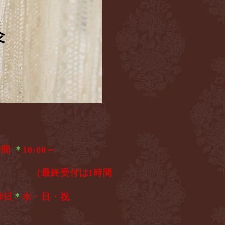
灸
灸
時間
＊
10:00～
6:00
（最終受付は1時間
診日
＊
水・日・祝​