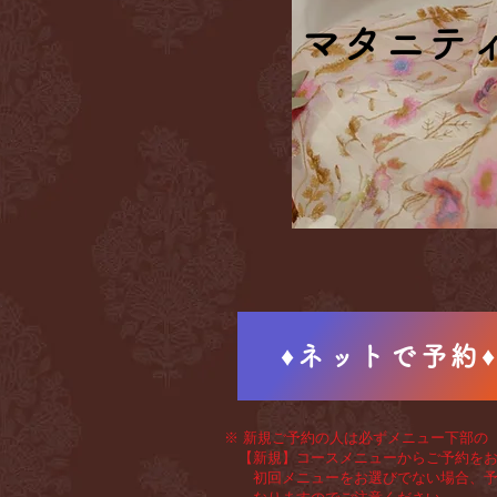
マタニテ
マタニテ
♦ネットで予約
※ 新規ご予約の人は必ずメニュー下部の
【新規】コースメニューからご予約をお
初回メニューをお選びでない場合、予