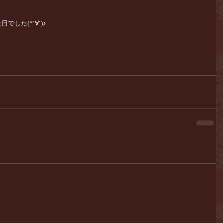
した(*‘∀‘)♪