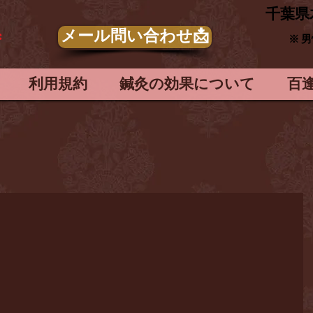
​千葉県
メール問い合わせ📩
＊
※ 
利用規約
鍼灸の効果について
百