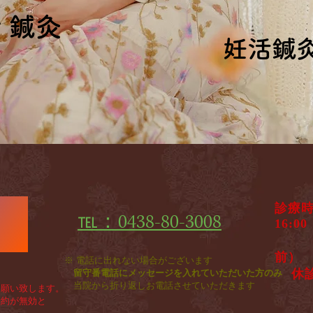
ィ鍼灸
ィ鍼灸
妊活鍼
妊活鍼
診療
℡：0438-80-3008
♦
1
​ 
前）
※ 電話に出れない場合がございます
休
留守番電話にメッセージを入れていただいた方のみ
​
当院から折り返しお電話させていただきます
願い致します。
約が無効と