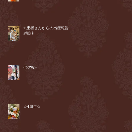
✨患者さんからの出産報告
👶🏻🍼
七夕🎋⭐️
☆4周年☆