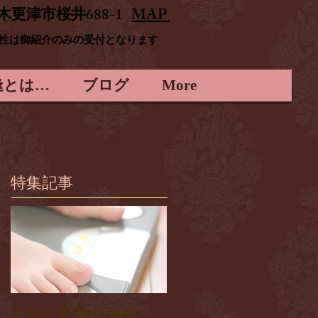
木更津市桜井688-1
MAP
男性は御紹介のみの受付となります
逢とは…
ブログ
More
特集記事
不妊と肥満の関係