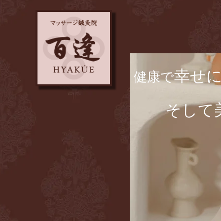
幸せ
​健康で
​ そして