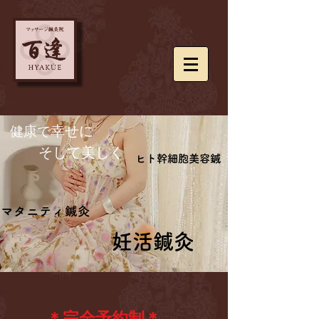
​健康で
幸せに
​ そして美しく
ヒト幹細胞美容鍼
ヒト幹細胞美容鍼
マタニティ鍼灸
マタニティ鍼灸
妊活鍼灸
妊活鍼灸
＊完全予約制＊