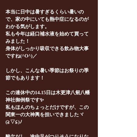
本当に日中は暑すぎるくらい暑いの
で、家の中にいても熱中症になるのが
わかる気がします。
私も今年は経口補水液を始めて買って
みました！
身体がしっかり吸収できる飲み物大事
ですね(^O^)／
しかし、こんな暑い季節はお祭りの季
節でもあります！
この連休中の14.15日は木更津八剱八幡
神社御例祭です✨
私もほんのちょっとだけですが、この
関東一の大神輿を担いできましたヾ
(≧▽≦)ﾉ
酸欠だし、途中足がつりそうになりな