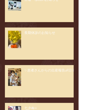
長期休診のお知らせ
✨患者さんからの出産報告👶🏻🍼
七夕🎋⭐️