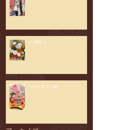
☆4周年☆
🍡ひなまつり🎎