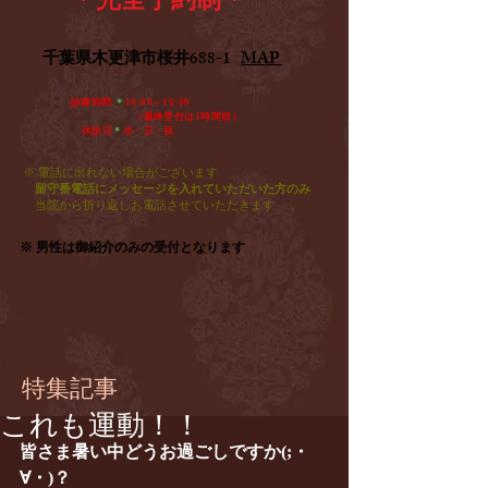
​千葉県木更津市桜井688-1
MAP
診療時間
＊
10:00～16:00
​ （最終受付は1時間前）
休診日
＊
水・日・祝​
※ 電話に出れない場合がございます
留守番電話にメッセージを入れていただいた方のみ
​
当院から折り返しお電話させていただきます
※ 男性は御紹介のみの受付となります
特集記事
これも運動！！
皆さま暑い中どうお過ごしですか(;・
∀・)？