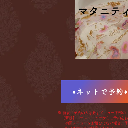
マタニテ
マタニテ
♦ネットで予約
※ 新規ご予約の人は必ずメニュー下部の
【新規】コースメニューからご予約をお
初回メニューをお選びでない場合、予