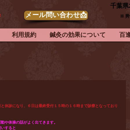
​千葉県
メール問い合わせ📩
＊
※ 
利用規約
鍼灸の効果について
百
日と休診になり、６日は最終受付１５時の１６時まで診療となっており
運動や体操の話がよく出てきます。
伺いすると