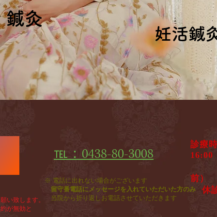
ィ鍼灸
ィ鍼灸
妊活鍼
妊活鍼
診療
℡：0438-80-3008
♦
1
​ 
前）
※ 電話に出れない場合がございます
休
留守番電話にメッセージを入れていただいた方のみ
​
当院から折り返しお電話させていただきます
願い致します。
約が無効と