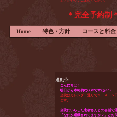
なりますので
ご注意ください。
＊完全予約制
Home
特色・方針
コースと料金
運動💦
こんにちは！
明日から本格的なG.Wですね(^^♪
当院はカレンダー通りで３．４．５
ます。
当院にいらした患者さんとの会話で
「なにか運動されてますか？」とお