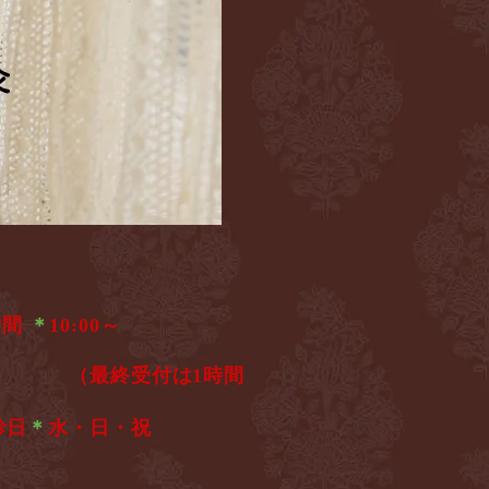
灸
灸
時間
＊
10:00～
6:00
（最終受付は1時間
診日
＊
水・日・祝​