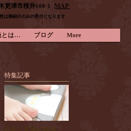
木更津市桜井688-1
MAP
男性は御紹介のみの受付となります
逢とは…
ブログ
More
特集記事
不妊と肥満の関係