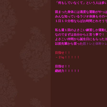
「何もしていなくて」という人は多
固まった身体には適度な運動がやっ
みんな知っているラジオ体操もその一
１日１０分程ならばお時間とれそう
私も週１回のよさこい練習しか運動
なのでまずは自分からと言う事で！
よさこい仲間から誕生日にもらった
以前先輩から習った
筋トレと体幹トレ
目指せ！！　
－２㎏！！！！！
目指せ！！
継続力！！！！！