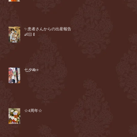
✨患者さんからの出産報告
👶🏻🍼
七夕🎋⭐️
☆4周年☆