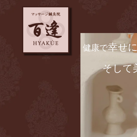
幸せ
​健康で
​ そして