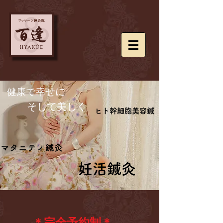
​健康で
幸せに
​ そして美しく
ヒト幹細胞美容鍼
ヒト幹細胞美容鍼
マタニティ鍼灸
マタニティ鍼灸
妊活鍼灸
妊活鍼灸
＊完全予約制＊