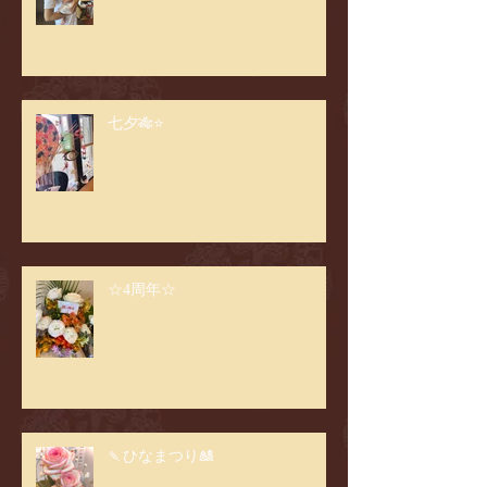
七夕🎋⭐️
☆4周年☆
🍡ひなまつり🎎