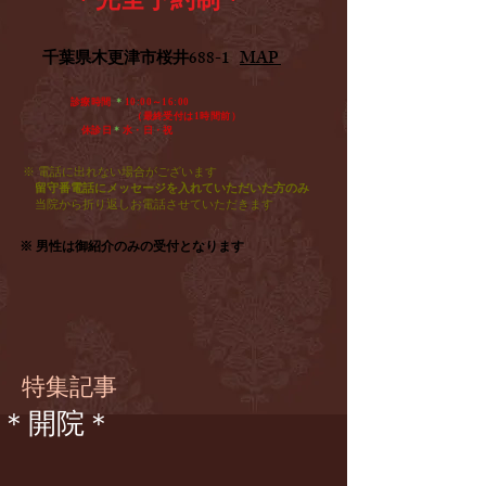
​千葉県木更津市桜井688-1
MAP
診療時間
＊
10:00～16:00
​ （最終受付は1時間前）
休診日
＊
水・日・祝​
※ 電話に出れない場合がございます
留守番電話にメッセージを入れていただいた方のみ
​
当院から折り返しお電話させていただきます
※ 男性は御紹介のみの受付となります
特集記事
＊開院＊