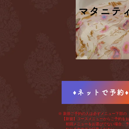
マタニテ
マタニテ
♦ネットで予約
※ 新規ご予約の人は必ずメニュー下部の
【新規】コースメニューからご予約をお
初回メニューをお選びでない場合、予