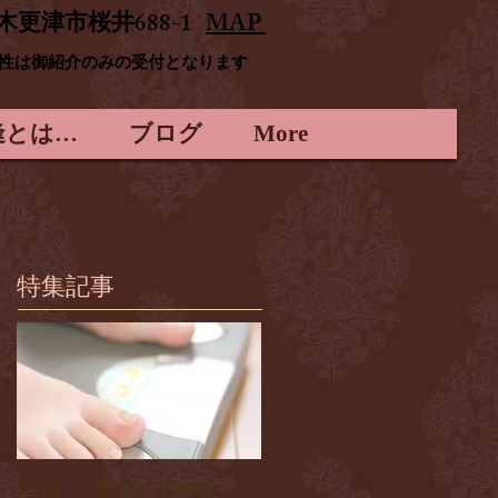
木更津市桜井688-1
MAP
男性は御紹介のみの受付となります
逢とは…
ブログ
More
特集記事
不妊と肥満の関係