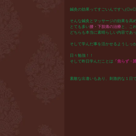
鍼灸の効果ってすごいんです＼(◎o◎
そんな鍼灸とマッサージの効果を高
とても多い
腰・下肢痛の治療
と、こ
どちらも本当に素晴らしい内容であ
そして学んだ事を活かせるようしっ
日々勉強！！
そして昨日学んだことは
「焦らず・
素敵な出逢いもあり、刺激的な１日でし