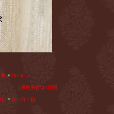
灸
灸
時間
＊
10:00～
6:00
（最終受付は1時間
診日
＊
水・日・祝​