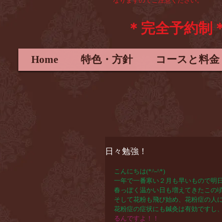
なりますので
ご注意ください。
＊完全予約制
Home
特色・方針
コースと料金
日々勉強！
こんにちは(*^-^*)
一年で一番寒い２月も早いもので明
春っぽく温かい日も増えてきたこの
そして花粉も飛び始め、花粉症の人
花粉症の症状にも鍼灸は有効ですし
るんですよ！！