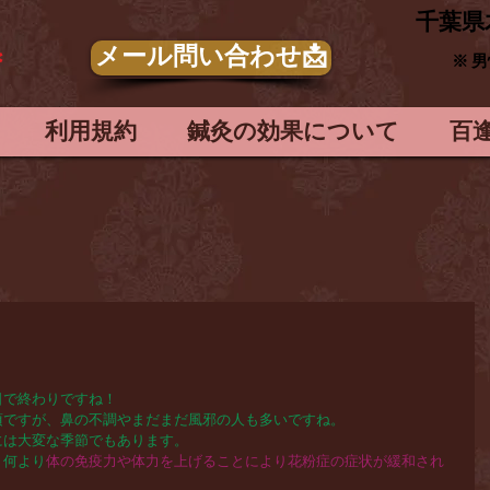
​千葉県
メール問い合わせ📩
＊
※ 
利用規約
鍼灸の効果について
百
日で終わりですね！
頃ですが、鼻の不調やまだまだ風邪の人も多いですね。
には大変な季節でもあります。
、何より
体の免疫力や体力を上げることにより花粉症の症状が緩和され