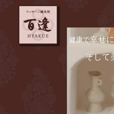
幸せ
​健康で
​ そして