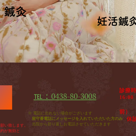
ィ鍼灸
ィ鍼灸
妊活鍼
妊活鍼
診療
℡：0438-80-3008
♦
1
​ 
前）
※ 電話に出れない場合がございます
休
留守番電話にメッセージを入れていただいた方のみ
​
当院から折り返しお電話させていただきます
願い致します。
約が無効と