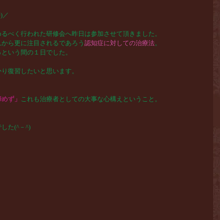
)／
めるべく行われた研修会へ昨日は参加させて頂きました。
れから更に注目されるであろう
認知症に対しての治療法
。
っという間の１日でした。
かり復習したいと思います。
諦めず」
これも治療者としての大事な心構えということ。
た(^－^)