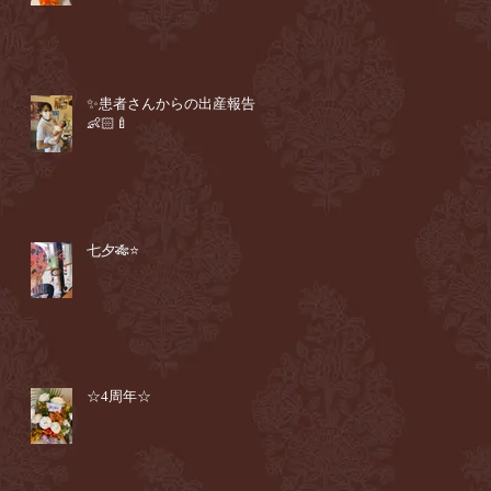
✨患者さんからの出産報告
👶🏻🍼
七夕🎋⭐️
☆4周年☆